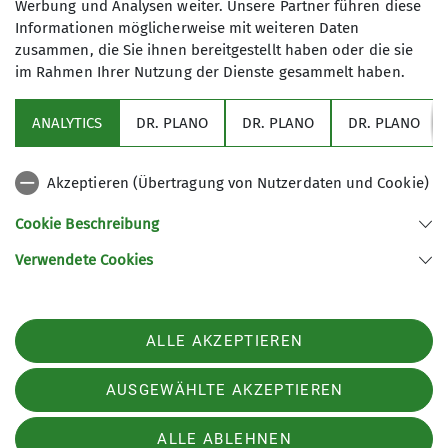
Werbung und Analysen weiter. Unsere Partner führen diese
Informationen möglicherweise mit weiteren Daten
Verantwortliche Person(en)
zusammen, die Sie ihnen bereitgestellt haben oder die sie
im Rahmen Ihrer Nutzung der Dienste gesammelt haben.
Hüttenwirt*in: Laura Gallonetto & Patrick
Juriga
ANALYTICS
DR. PLANO
DR. PLANO
DR. PLANO
Akzeptieren (Übertragung von Nutzerdaten und Cookie)
Cookie Beschreibung
Verwendete Cookies
Sektion Schwaben des Deutschen Alpenvereins (DAV) 1869 e. V.
Georgiiweg 5
70597 Stuttgart
Telefon +497117696366
ALLE AKZEPTIEREN
Kontakt
AUSGEWÄHLTE AKZEPTIEREN
Impressum
Datenschutz
Datenschutz-Einstellungen
ALLE ABLEHNEN