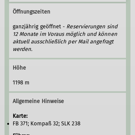
Übernachtungsplätze bietet: 9
Öffnungszeiten
Zweibettzimmer, 2 Vierer- und 2 Sechser-
Lager. Dazu kommen zwei
ganzjährig geöffnet -
Reservierungen sind
Aufenthaltsräume – ein kleinerer für 15
12 Monate im Voraus möglich und können
Personen, ein großer für 30 – plus drei
aktuell ausschließlich per Mail angefragt
Kücheneinheiten mit Zweiplattenherd,
werden.
Spüle und Kühlschrank. Reichlich Platz
also, auch für mehrere Gruppen, und
perfekt für Familien mit Kindern. Ginge es
Höhe
allein nach dem Baujahr, wäre das 1815
1198 m
errichtete, ehemalige Bauernhaus die
älteste Hütte unserer Sektion.
Allgemeine Hinweise
Karte:
FB 371; Kompaß 32; SLK 238