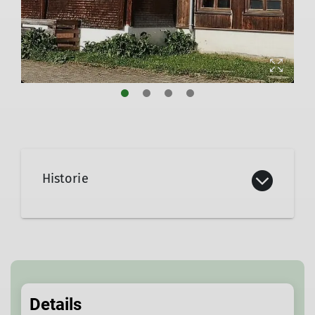
Historie
Rundum Wiesen, dahinter Bergwald und
darüber die Gipfel von Schillerkopf und
Mondspitze. Ein Paradies für Wanderer,
Mountainbiker, Skiläufer,
Schneeschuhgeher, denen das
Details
holzvertäfelte Haus 41