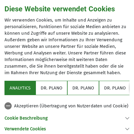
wischt. Putzutensilien stehen vor Ort bereit.
Diese Website verwendet Cookies
Außerdem ist der Müll zu leeren - achtet dabei
Ja, Kinder sind auf Selbstversorgerhäusern
bitte auf die jeweiligen Recyclingvorgaben.
Wir verwenden Cookies, um Inhalte und Anzeigen zu
Kann ich meinen Hund
personalisieren, Funktionen für soziale Medien anbieten zu
gern gesehene Gäste. Manche Häsuer sind
Die Küche ist stets direkt nach der Nutzung zu
können und Zugriffe auf unsere Website zu analysieren.
besonders für Familien zu empfehlen. Achtet
mitbringen?
reinigen. e
Außerdem geben wir Informationen zu Ihrer Verwendung
auf das Siegel "Mit Kindern auf Hütten".
unserer Website an unsere Partner für soziale Medien,
Weitere Infos findet ihr
hier
.
Werbung und Analysen weiter. Unsere Partner führen diese
Informationen möglicherweise mit weiteren Daten
Ihr möchtet euren Vierbeiner mitnehmen?
zusammen, die Sie ihnen bereitgestellt haben oder die sie
Gibt es barrierefreie Hütten?
Dann prüft unbedingt im Voraus, ob das
im Rahmen Ihrer Nutzung der Dienste gesammelt haben.
möglich ist und wenn ja zu welchen
Konditionen. Auskunft geben die
ANALYTICS
DR. PLANO
DR. PLANO
DR. PLANO
Ansprechpersonen des jeweiligen Hauses.
Über alpenvereinaktiv könnt ihr den Filter "mit
dem Auto erreichbar" oder "mit Seilbahn
Akzeptieren (Übertragung von Nutzerdaten und Cookie)
erreichbar" setzen. Auch ist es hilfreich, die für
Cookie Beschreibung
das gewünschte Haus zuständigen Personen
direkt zu kontaktieren und die Bedarfe zu
Verwendete Cookies
Sektion Schwaben des Deutschen Alpenvereins (DAV) 1869 e. V.