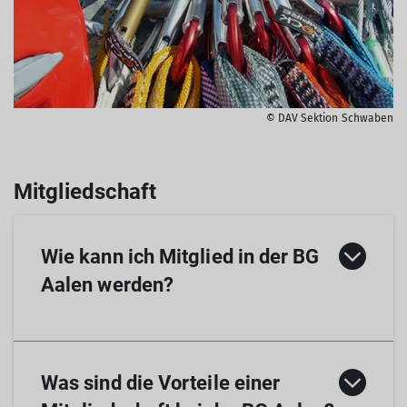
© DAV Sektion Schwaben
Wie kann ich Mitglied in der BG
Aalen werden?
Die Bezirksgruppe Aalen ist eine Ortsgruppe
Was sind die Vorteile einer
der Sektion Schwaben. Daher müsst ihr euch