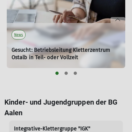
News
Gesucht: Betriebsleitung Kletterzentrum
Ostalb in Teil- oder Vollzeit
29.05.2026
Wir suchen zum nächstmöglichen Zeitpunkt eine*n
neue*n Kollegen*in als Betriebsleitung für unsere
Kletterhalle in Aalen in Vollzeit oder Teilzeit (20-40
Wochenstunden).
Kinder- und Jugendgruppen der BG
mehr erfahren
Aalen
Integrative-Klettergruppe "IGK"