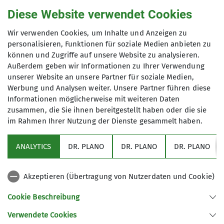
Touren und Ausfahrten in den Alpen statt. Dabei
Diese Website verwendet Cookies
ist für jedes Erfahrungsniveau etwas dabei – vom
Wir verwenden Cookies, um Inhalte und Anzeigen zu
entspannten Einstieg bis zur sportlichen
personalisieren, Funktionen für soziale Medien anbieten zu
Herausforderung.
können und Zugriffe auf unsere Website zu analysieren.
Außerdem geben wir Informationen zu Ihrer Verwendung
Im Mittelpunkt stehen für uns:
unserer Website an unsere Partner für soziale Medien,
das Erleben der Natur
Werbung und Analysen weiter. Unsere Partner führen diese
die Freude an Bewegung
Informationen möglicherweise mit weiteren Daten
und das Miteinander in der Gemeinschaft
zusammen, die Sie ihnen bereitgestellt haben oder die sie
im Rahmen Ihrer Nutzung der Dienste gesammelt haben.
ANALYTICS
DR. PLANO
DR. PLANO
DR. PLANO
Du möchtest mehr über unsere Angebote
erfahren oder wissen, wie du bei uns mitmachen
kannst?
Akzeptieren (Übertragung von Nutzerdaten und Cookie)
Cookie Beschreibung
👉 Dann nimm gerne Kontakt zu unseren
Verwendete Cookies
Ansprechpartnerinnen und Ansprechpartnern auf