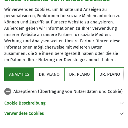
zu den Fortbildungen
Wir verwenden Cookies, um Inhalte und Anzeigen zu
personalisieren, Funktionen für soziale Medien anbieten zu
können und Zugriffe auf unsere Website zu analysieren.
Benefits
Außerdem geben wir Informationen zu Ihrer Verwendung
unserer Website an unsere Partner für soziale Medien,
Werbung und Analysen weiter. Unsere Partner führen diese
Informationen möglicherweise mit weiteren Daten
Als Jugendleiter*in profitierst du von unseren
zusammen, die Sie ihnen bereitgestellt haben oder die sie
Jugend-Benefits als Dank für dein Engagement.
im Rahmen Ihrer Nutzung der Dienste gesammelt haben.
zu den Benefits
ANALYTICS
DR. PLANO
DR. PLANO
DR. PLANO
Akzeptieren (Übertragung von Nutzerdaten und Cookie)
Cookie Beschreibung
Verwendete Cookies
Sektion Schwaben des Deutschen Alpenvereins (DAV) 1869 e. V.
Georgiiweg 5