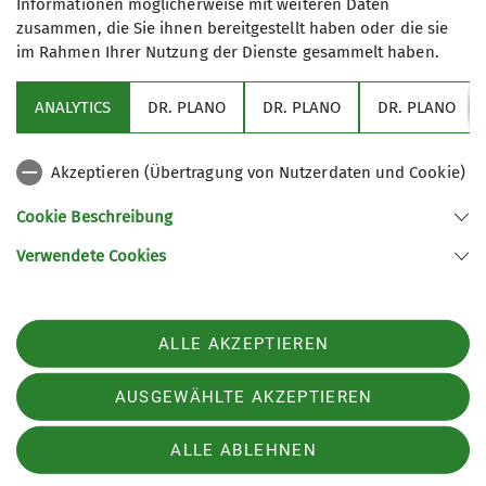
Bergwandern. Sie sind der ideale Einstieg für alle
Informationen möglicherweise mit weiteren Daten
mit erster Wandererfahrung.
zusammen, die Sie ihnen bereitgestellt haben oder die sie
im Rahmen Ihrer Nutzung der Dienste gesammelt haben.
zu den Kursen
ANALYTICS
DR. PLANO
DR. PLANO
DR. PLANO
Akzeptieren (Übertragung von Nutzerdaten und Cookie)
Cookie Beschreibung
Verwendete Cookies
Sektion Schwaben des Deutschen Alpenvereins (DAV) 1869 e. V.
Georgiiweg 5
70597 Stuttgart
Telefon +497117696366
ALLE AKZEPTIEREN
Kontakt
AUSGEWÄHLTE AKZEPTIEREN
Impressum
Datenschutz
Datenschutz-Einstellungen
ALLE ABLEHNEN
Erklärung zur Barrierefreiheit
Presse
Newsletter
Karriere