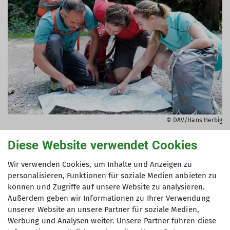
© DAV/Hans Herbig
Diese Website verwendet Cookies
Grundkurs Bergwandern
Wir verwenden Cookies, um Inhalte und Anzeigen zu
Du möchtest von erfahrenen Trainerinnen und
personalisieren, Funktionen für soziale Medien anbieten zu
Trainern lernen, wie du deine Touren am besten
können und Zugriffe auf unsere Website zu analysieren.
planst? Du möchtest wissen, was es unterwegs zu
Außerdem geben wir Informationen zu Ihrer Verwendung
beachten gibt und wann Änderungen notwendig
unserer Website an unsere Partner für soziale Medien,
sind? Dann besuch unsere Grundkurse
Werbung und Analysen weiter. Unsere Partner führen diese