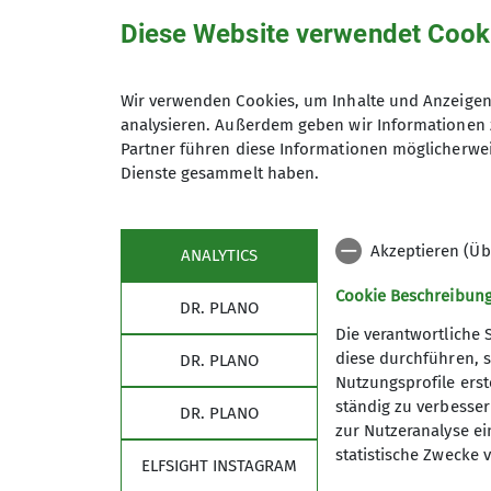
Diese Website verwendet Cook
Wir verwenden Cookies, um Inhalte und Anzeigen 
Hiermit bestätige ich die Kenntnisna
analysieren. Außerdem geben wir Informationen 
Partner führen diese Informationen möglicherwei
Dienste gesammelt haben.
Hiermit erkläre ich mich einverstand
Zweck der Kontaktaufnahme verarbeite
*
Akzeptieren (Üb
ANALYTICS
Cookie Beschreibun
DR. PLANO
Mit (*) markierte Felder sind Pflichtfelder
Die verantwortliche 
diese durchführen, s
DR. PLANO
Nutzungsprofile erste
ständig zu verbessern
DR. PLANO
zur Nutzeranalyse ei
statistische Zwecke v
ELFSIGHT INSTAGRAM