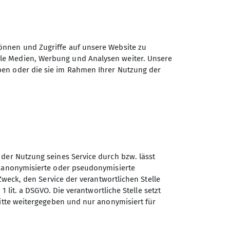
1024
Zeichen verbleibend
önnen und Zugriffe auf unsere Website zu
ale Medien, Werbung und Analysen weiter. Unsere
ben oder die sie im Rahmen Ihrer Nutzung der
Daten elektronisch gesichert und zum
 Einwilligung jederzeit wiederrufen kann.
Absenden
 der Nutzung seines Service durch bzw. lässt
n anonymisierte oder pseudonymisierte
Zweck, den Service der verantwortlichen Stelle
1 lit. a DSGVO. Die verantwortliche Stelle setzt
ritte weitergegeben und nur anonymisiert für
Sektion Schwaben des