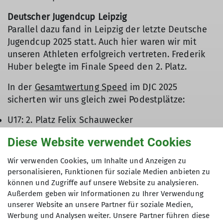
Deutscher Jugendcup Leipzig
Parallel dazu fand in Leipzig der letzte Deutsche
Jugendcup 2025 statt. Auch hier waren wir mit
unseren Athleten erfolgreich vertreten. Frederik
Huber belegte im Finale Speed den 2. Platz.
In der
Gesamtwertung Speed
im DJC 2025
sicherten wir uns gleich zwei Podestplätze:
U17: 2. Platz Felix Schauwecker
U21: 3. Platz Frederik Huber
Diese Website verwendet Cookies
„Wir sind unglaublich stolz auf unsere Athletinnen
Wir verwenden Cookies, um Inhalte und Anzeigen zu
und Athleten – vom KidsCup bis zum Deutschen
personalisieren, Funktionen für soziale Medien anbieten zu
Jugendcup. Mit Podestplätzen, Rekorden und
können und Zugriffe auf unsere Website zu analysieren.
konstant starken Leistungen haben wir eine tolle
Außerdem geben wir Informationen zu Ihrer Verwendung
Saison abgeliefert,“ so unser Trainerteam.
unserer Website an unsere Partner für soziale Medien,
Herzlichen Glückwunsch an alle Starterinnen und
Werbung und Analysen weiter. Unsere Partner führen diese