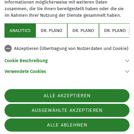
Informationen möglicherweise mit weiteren Daten
Starter! Wir blicken mit Vorfreude auf die
zusammen, die Sie ihnen bereitgestellt haben oder die sie
kommenden Wettkämpfe und die neue Saison.
im Rahmen Ihrer Nutzung der Dienste gesammelt haben.
mehr über das Wettkampfklettern beim DAV
Schwaben
ANALYTICS
DR. PLANO
DR. PLANO
DR. PLANO
Akzeptieren (Übertragung von Nutzerdaten und Cookie)
Cookie Beschreibung
Verwendete Cookies
Sektion Schwaben des Deutschen Alpenvereins (DAV) 1869 e. V.
Georgiiweg 5
70597 Stuttgart
Telefon +497117696366
ALLE AKZEPTIEREN
Kontakt
AUSGEWÄHLTE AKZEPTIEREN
Impressum
Datenschutz
Datenschutz-Einstellungen
ALLE ABLEHNEN
Erklärung zur Barrierefreiheit
Presse
Newsletter
Karriere