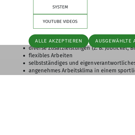
Teamfähigkeit, zeitliche Flexibilität und
SYSTEM
Das bieten wir dir
YOUTUBE VIDEOS
Arbeit in einem Bereich, der Bedeutung ha
und für einen nachhaltigen Umgang mit u
Vergütung in Anlehnung an den TVöD
ALLE AKZEPTIEREN
AUSGEWÄHLTE 
diverse Zusatzleistungen (z. B. Jobticket,
flexibles Arbeiten
selbstständiges und eigenverantwortliche
angenehmes Arbeitsklima in einem sportl
modern ausgestatte Büros im Grünen
optimale Anbindung ans öffentliche Nahv
unmittelbare Nähe zu den Outdoorhotspo
Arbeitsort:
AlpinZentrum der Sektion Schw
Wir freuen uns auf deine Bewerbung, auch
Einstellung und deine Werte sind für uns e