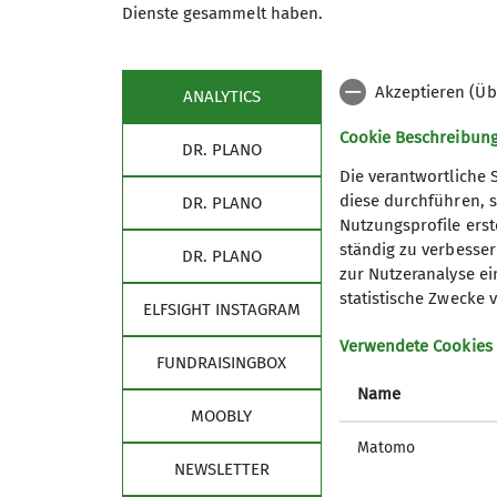
Dienste gesammelt haben.
Deine Aufgaben bei uns sind in erster Lin
Akzeptieren (Üb
ANALYTICS
Finanzbuchhaltung und Mitarbeit Jahresab
Finanzcontrolling und Finanzplanung
Cookie Beschreibun
DR. PLANO
Abwicklung des Zahlungsverkehrs und Re
Die verantwortliche 
Spenden und Mahnwesen
diese durchführen, s
DR. PLANO
Lohn- u. Gehaltsbuchhaltung (vorbereiten
Nutzungsprofile erste
allgemeine Verwaltungstätigkeiten
ständig zu verbessern
DR. PLANO
zur Nutzeranalyse ei
Das bringst du mit
statistische Zwecke v
ELFSIGHT INSTAGRAM
abgeschlossene kaufmännische Ausbildung,
Verwendete Cookies
vergleichbare Qualifikation
FUNDRAISINGBOX
Erfahrung im Umgang mit DATEV
Name
gute Kenntnisse in der Finanzbuchhaltung
MOOBLY
Erfahrung in Besteuerung von gemeinnützi
Matomo
Begeisterung für Bergsport und Naturschu
NEWSLETTER