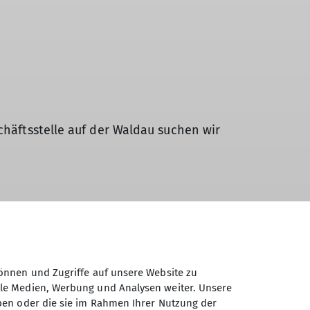
chäftsstelle auf der Waldau suchen wir
tgrößte Sportverein in Baden-
n Alb betreiben wir aktuell fünf
glichen Zeitpunkt in Festanstellung eine
önnen und Zugriffe auf unsere Website zu
ale Medien, Werbung und Analysen weiter. Unsere
ben oder die sie im Rahmen Ihrer Nutzung der