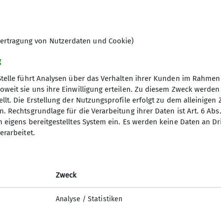
ie
ertragung von Nutzerdaten und Cookie)
schluss
g
chnungsverwaltung
Stelle führt Analysen über das Verhalten ihrer Kunden im Rahmen
oweit sie uns ihre Einwilligung erteilen. Zu diesem Zweck werde
d)
llt. Die Erstellung der Nutzungsprofile erfolgt zu dem alleinigen 
. Rechtsgrundlage für die Verarbeitung ihrer Daten ist Art. 6 Abs. 
n eigens bereitgestelltes System ein. Es werden keine Daten an D
erarbeitet.
 idealerweise zum bzw. zur Steuerfachangestellten o
Zweck
gen Organisationen von Vorteil
Analyse / Statistiken
tz