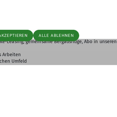
 hohe Kommunikationsfähigkeit
t: Wir tragen als Verein Verantwortung für die bergsp
nseren Ressourcen.
AKZEPTIEREN
ALLE ABLEHNEN
 Bike-Leasing, gemeinsame Bergausflüge, Abo in unseren
s Arbeiten
ichen Umfeld
erkehrssystem
ts Schwäbische Alb und Schwarzwald
aben in S-Degerloch, mobiles Arbeiten
 wenn du nicht alle gewünschten Fähigkeiten mitbring
benfalls ein wichtiges Kriterium.