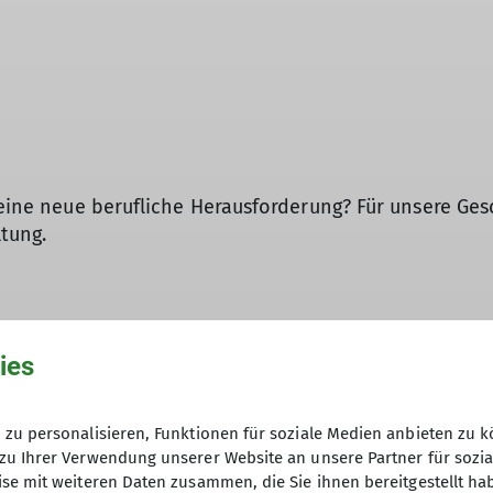
t eine neue berufliche Herausforderung? Für unsere Ges
tung.
ereins e. V. ist mit über 42.000 Mitgliedern der drit
en in den Alpen und drei Hütten auf der Schwäbische
ies
 Bergsport in Stuttgart und der Region.
nft gerecht werden. Deshalb suchen wir zum nächstmö
zu personalisieren, Funktionen für soziale Medien anbieten zu k
zu Ihrer Verwendung unserer Website an unsere Partner für sozi
se mit weiteren Daten zusammen, die Sie ihnen bereitgestellt ha