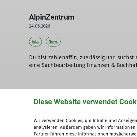
AlpinZentrum
24.06.2026
Jobs
News
Du bist zahlenaffin, zuerlässig und suchs
eine Sachbearbeitung Finanzen & Buchhal
Die Sektion Schwaben des Deutschen Alpenv
Württemberg. Neben sechs Hochgebirgshütt
Diese Website verwendet Cook
Kletterhallen. Wir sind die Nr. 1 in Sachen
Diesem Anspruch möchten wir auch in Zuku
Wir verwenden Cookies, um Inhalte und Anzeigen 
neue Sachbearbeitung für die Finanzen.
analysieren. Außerdem geben wir Informationen 
Partner führen diese Informationen möglicherwei