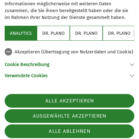
Informationen möglicherweise mit weiteren Daten
zusätzliche Umlenker angebracht werden. Jedoch
zusammen, die Sie ihnen bereitgestellt haben oder die sie
werden Ausstiege und Topropes vor allem bei den
im Rahmen Ihrer Nutzung der Dienste gesammelt haben.
gemäßigten Klassikern noch möglich bleiben.
ANALYTICS
DR. PLANO
DR. PLANO
DR. PLANO
Da die Fels- und Mauersanierung am Hauptfels in
der zweiten Jahreshälfte angesetzt ist, sollen
Klettermöglichkeiten am Hauptfels dann im
Akzeptieren (Übertragung von Nutzerdaten und Cookie)
kommenden Jahr mit dem Landratsamt Esslingen
Cookie Beschreibung
abgestimmt werden.
Verwendete Cookies
21. April 2026
ALLE AKZEPTIEREN
Am Reußenstein bei Neidlingen laufen derzeit
wichtige Sanierungs- und Sicherungsmaßnahmen
AUSGEWÄHLTE AKZEPTIEREN
an der Burgruine. Diese Maßnahmen zur
Sicherung von Wegen und Besuchern sind
ALLE ABLEHNEN
sinnvoll und notwendig. Im Zuge der