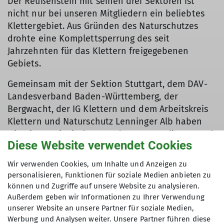
Der Reußenstein mit seinen drei Sektoren ist
nicht nur bei unseren Mitgliedern ein beliebtes
Klettergebiet. Aus Gründen des Naturschutzes
drohte eine Komplettsperrung des seit
Jahrzehnten für das Klettern freigegebenen
Gebiets.
Gemeinsam mit der Sektion Stuttgart, dem DAV-
Landesverband Baden-Württemberg, der
Bergwacht, der IG Klettern und dem Arbeitskreis
Klettern und Naturschutz Lenninger Alb haben
wir Mitte Mai mit dem Landratsamt Esslingen und
Diese Website verwendet Cookies
dem beauftragten Ökologischen Fachbüro vor Ort
über Lösungen gesprochen, die ein
Wir verwenden Cookies, um Inhalte und Anzeigen zu
naturverträgliches Klettern am Süd-Ost-Fels und
personalisieren, Funktionen für soziale Medien anbieten zu
am Mittelfels weiterhin ermöglichen. Für die
können und Zugriffe auf unsere Website zu analysieren.
Sektion Schwaben ist Klaus Berghold in den
Außerdem geben wir Informationen zu Ihrer Verwendung
Besprechungsterminen dabei. Um die Belastung
unserer Website an unsere Partner für soziale Medien,
Werbung und Analysen weiter. Unsere Partner führen diese
an den Felsköpfen zu reduzieren, sollen