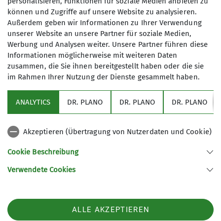
personalisieren, Funktionen für soziale Medien anbieten zu
Person die sicherheitsrelevante und damit auch
können und Zugriffe auf unsere Website zu analysieren.
die rechtliche Verantwortung für die Gruppe.
Außerdem geben wir Informationen zu Ihrer Verwendung
unserer Website an unsere Partner für soziale Medien,
Diese Person wählt als Tourenführer*in die Route
Werbung und Analysen weiter. Unsere Partner führen diese
aus und trifft die wesentlichen Entscheidungen,
Informationen möglicherweise mit weiteren Daten
zum Beispiel zu den Sicherungsmaßnahmen oder
zusammen, die Sie ihnen bereitgestellt haben oder die sie
ob die Tour abgebrochen werden muss. Sie hat
im Rahmen Ihrer Nutzung der Dienste gesammelt haben.
dabei bestimmte Sorgfaltspflichten. Passiert ein
Unfall, wird geprüft, ob diese „in vorwerfbarer
ANALYTICS
DR. PLANO
DR. PLANO
DR. PLANO
Weise“, wie man es juristisch formuliert, verletzt
worden sind. Hätte die führende Person es besser
Akzeptieren (Übertragung von Nutzerdaten und Cookie)
wissen müssen? Unfälle durch Steinschlag oder
unvorhersehbare Lawinenabgänge, Stolperstürze
Cookie Beschreibung
in Gelände, in dem eine Sicherung nicht möglich
war, gehören zum „alpinen Restrisiko“ – und sind
Verwendete Cookies
damit Gefahren, mit denen man selbst umgehen
muss. Hat die gerichtliche Prüfung aber ergeben,
dass bei einem Unfall „sorgfaltswidrig“ gehandelt
ALLE AKZEPTIEREN
wurde, kann das sowohl zivil- als auch