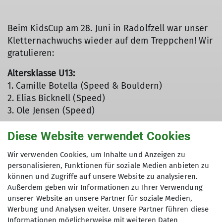
Beim KidsCup am 28. Juni in Radolfzell war unser
Kletternachwuchs wieder auf dem Treppchen! Wir
gratulieren:
© Anke Hofmann
Altersklasse U13:
1. ‎Camille Botella (Speed & Bouldern)
2. Elias Bicknell (Speed)
3. Ole Jensen (Speed)
Altersklasse U11:
Diese Website verwendet Cookies
2. ‎Carlos Aschenbrenner (Speed)
Wir verwenden Cookies, um Inhalte und Anzeigen zu
Altersklasse U9:
personalisieren, Funktionen für soziale Medien anbieten zu
1. ‎Valerie Epple (Speed & Bouldern)
können und Zugriffe auf unsere Website zu analysieren.
Außerdem geben wir Informationen zu Ihrer Verwendung
Alle Ergebnisse des KidsCup
unserer Website an unsere Partner für soziale Medien,
Werbung und Analysen weiter. Unsere Partner führen diese
Eine Woche später fand die erste
Deutsche
Informationen möglicherweise mit weiteren Daten