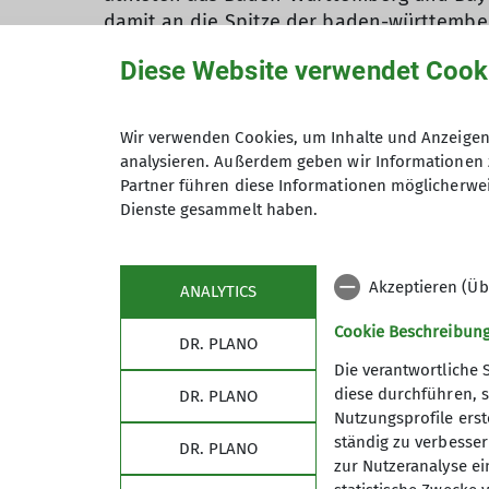
damit an die Spitze der baden-württember
Nachwuchskletterinnen der Region und ko
Diese Website verwendet Cook
Auch bei den Herren ging der Landesmeist
sicherte sich den Sieg in der Landeswertu
Wir verwenden Cookies, um Inhalte und Anzeigen 
Auftritte bei der TV-Show „Ninja Warrior
analysieren. Außerdem geben wir Informationen 
Partner führen diese Informationen möglicherwei
Mit den beiden Titeln unterstreicht das 
Dienste gesammelt haben.
württembergischen Wettkampfklettern.
Weitere Platzierungen für den DAV Schwa
Akzeptieren (Üb
ANALYTICS
Franka Funk (5.), Leonie Huber (8.), Katrin 
Cookie Beschreibun
Vincent Bicknell (8.), Milan Armengaud (12.
DR. PLANO
Die verantwortliche 
diese durchführen, s
DR. PLANO
Nutzungsprofile erste
ständig zu verbessern
DR. PLANO
zur Nutzeranalyse ei