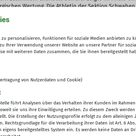
gischen Wertung. Die Athletin der Sektion Schwaben g
nnte bereits bei nationalen Jugendwettkämpfen Podes
ies
ertitel nach Schwaben: Moritz Hans überzeugte mit s
ng. Der Stuttgarter ist nicht nur im Wettkampfkletter
zu personalisieren, Funktionen für soziale Medien anbieten zu k
 Germany“ einem breiteren Publikum bekannt.
zu Ihrer Verwendung unserer Website an unsere Partner für sozi
se mit weiteren Daten zusammen, die Sie ihnen bereitgestellt ha
Wettkampfteam der Sektion Schwaben einmal mehr sein
© Xaver Quintus
ben:
ertragung von Nutzerdaten und Cookie)
Horlacher (12.), Emmy Feistel (16.), Maya Eger (18.)
g
), Torben Kürmann (16.), Maximilian Schirl (23.), Alex T
Stelle führt Analysen über das Verhalten ihrer Kunden im Rahmen
oweit sie uns ihre Einwilligung erteilen. Zu diesem Zweck werde
llt. Die Erstellung der Nutzungsprofile erfolgt zu dem alleinigen 
. Rechtsgrundlage für die Verarbeitung ihrer Daten ist Art. 6 Abs. 
n eigens bereitgestelltes System ein. Es werden keine Daten an D