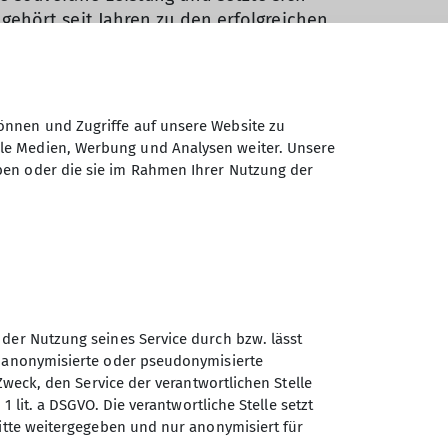
ehört seit Jahren zu den erfolgreichen
tplätze erreichen.
tarken Lösungen in den Finalbouldern und
n aktiv, sondern wurde auch durch mehrere
önnen und Zugriffe auf unsere Website zu
ale Medien, Werbung und Analysen weiter. Unsere
ben oder die sie im Rahmen Ihrer Nutzung der
e starke Position im baden-
homas (26.)
 der Nutzung seines Service durch bzw. lässt
n anonymisierte oder pseudonymisierte
Zweck, den Service der verantwortlichen Stelle
1 lit. a DSGVO. Die verantwortliche Stelle setzt
ritte weitergegeben und nur anonymisiert für