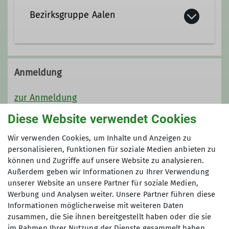
Fahrtechnik (Grundlehrgang)
Bezirksgruppe Aalen
Mit über 3000 Mitgliedern gehört die
Bezirksgruppe Aalen zu den größten
Anmeldung
Sportvereinen in Aalen. Sie ist eine
der größeren Bezirksgruppen der DAV
zur Anmeldung
Sektion Schwaben und eine der
Diese Website verwendet Cookies
ältesten: Sie wurde 1930 gegründet.
Preis
Derzeit sind in Aalen sieben Gruppen
Wir verwenden Cookies, um Inhalte und Anzeigen zu
für Erwachsene und elf Gruppen für
personalisieren, Funktionen für soziale Medien anbieten zu
30 € für Sektionsmitglieder
Kinder und Jugendliche aktiv.
können und Zugriffe auf unsere Website zu analysieren.
35 € für DAV-Mitglieder
Ob einfache Wanderungen,
Außerdem geben wir Informationen zu Ihrer Verwendung
45 € für Nichtmitglieder
ausgesetzte Klettersteige, Sport- und
unserer Website an unsere Partner für soziale Medien,
Werbung und Analysen weiter. Unsere Partner führen diese
Alpinklettern, Eis- und Hochtouren,
Informationen möglicherweise mit weiteren Daten
Schneeschuh- und Skitouren oder
zusammen, die Sie ihnen bereitgestellt haben oder die sie
Maximale Teilnehmeranzahl
Mountainbiken, das alles könnt ihr
im Rahmen Ihrer Nutzung der Dienste gesammelt haben.