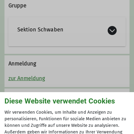
Gruppe
Friedrich-Strobel-Weg 3
70597 Stuttgart
Sektion Schwaben
Details
Anmeldung
zur Anmeldung
Preis
Diese Website verwendet Cookies
Sektion Schwaben & DAV Mitglieder 80,00 Euro
Wir verwenden Cookies, um Inhalte und Anzeigen zu
Nichtmitglieder 100,00 Euro
personalisieren, Funktionen für soziale Medien anbieten zu
können und Zugriffe auf unsere Website zu analysieren.
Der Eintritt in die Kletterhalle ist in den
Außerdem geben wir Informationen zu Ihrer Verwendung