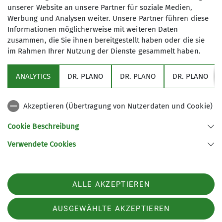
Kurskosten NICHT enthalten.
unserer Website an unsere Partner für soziale Medien,
Werbung und Analysen weiter. Unsere Partner führen diese
Informationen möglicherweise mit weiteren Daten
zusammen, die Sie ihnen bereitgestellt haben oder die sie
Maximale Teilnehmeranzahl
im Rahmen Ihrer Nutzung der Dienste gesammelt haben.
6
ANALYTICS
DR. PLANO
DR. PLANO
DR. PLANO
Akzeptieren (Übertragung von Nutzerdaten und Cookie)
Cookie Beschreibung
Verwendete Cookies
Sektion Schwaben des Deutschen Alpenvereins (DAV) 1869 e. V.
Georgiiweg 5
70597 Stuttgart
Telefon +497117696366
ALLE AKZEPTIEREN
Kontakt
AUSGEWÄHLTE AKZEPTIEREN