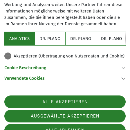
Unterkünfte sind gesammelt reserviert.
Werbung und Analysen weiter. Unsere Partner führen diese
Informationen möglicherweise mit weiteren Daten
zusammen, die Sie ihnen bereitgestellt haben oder die sie
Maximale Teilnehmeranzahl
im Rahmen Ihrer Nutzung der Dienste gesammelt haben.
7
ANALYTICS
DR. PLANO
DR. PLANO
DR. PLANO
Akzeptieren (Übertragung von Nutzerdaten und Cookie)
Cookie Beschreibung
Verwendete Cookies
Sektion Schwaben des Deutschen Alpenvereins (DAV) 1869 e. V.
Georgiiweg 5
70597 Stuttgart
Telefon +497117696366
ALLE AKZEPTIEREN
Kontakt
AUSGEWÄHLTE AKZEPTIEREN
Impressum
Datenschutz
Datenschutz-Einstellungen