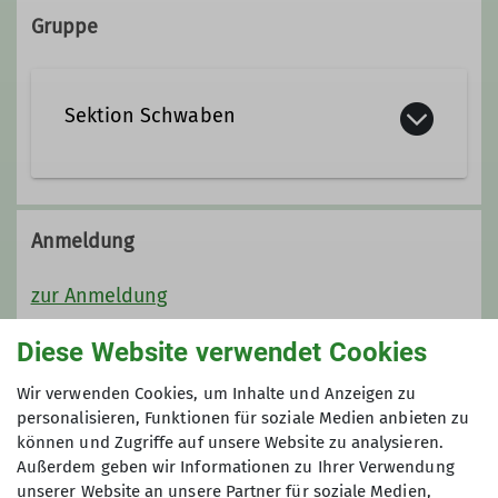
Gruppe
Details
Sektion Schwaben
Anmeldung
zur Anmeldung
Diese Website verwendet Cookies
Preis
Wir verwenden Cookies, um Inhalte und Anzeigen zu
Sektion Schwaben 160,00 / DAV 190,00
personalisieren, Funktionen für soziale Medien anbieten zu
können und Zugriffe auf unsere Website zu analysieren.
Fahrt-, Übernachtungs- und
Außerdem geben wir Informationen zu Ihrer Verwendung
Verpflegungskosten kommen hinzu. Die
unserer Website an unsere Partner für soziale Medien,