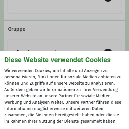
carl‐erich@bausch‐lai.de
+49 7333 4586
Ämter
Gruppe
carl‐erich@bausch‐lai.de
Gruppenleitung
Familiengruppe I
Ämter
Diese Website verwendet Cookies
Wir verwenden Cookies, um Inhalte und Anzeigen zu
Bezirksgruppenleitung
Kassier
Sei der Gründung 1989 sind wir
personalisieren, Funktionen für soziale Medien anbieten zu
unterwegs auf der Schwäbischen Alb,
können und Zugriffe auf unsere Website zu analysieren.
Anmeldung
Gruppenleitung
zum Bergwandern und Skilaufen in
Außerdem geben wir Informationen zu Ihrer Verwendung
unserer Website an unsere Partner für soziale Medien,
den Alpen, anfangs als junge Familien
bei den Organisatoren.
Medienbeauftragter
Werbung und Analysen weiter. Unsere Partner führen diese
mit meist 50 Erwachsenen und
Informationen möglicherweise mit weiteren Daten
Kindern. Nun, da die einstigen Kinder
zusammen, die Sie ihnen bereitgestellt haben oder die sie
Anmeldung ab / bis
flügge sind, pflegen die Eltern
im Rahmen Ihrer Nutzung der Dienste gesammelt haben.
zusammen mit einzelnen Zugängen