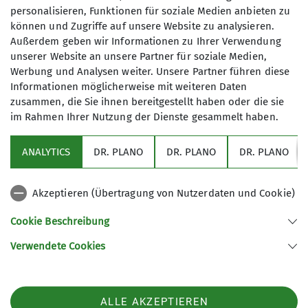
persönlichen Bedarf (z. B. mittägliche Einkehr,
personalisieren, Funktionen für soziale Medien anbieten zu
können und Zugriffe auf unsere Website zu analysieren.
Getränke im Hotel, Einkauf regionaler Produkte
Außerdem geben wir Informationen zu Ihrer Verwendung
– die Käsealm ist direkt gegenüber dem Hotel,
unserer Website an unsere Partner für soziale Medien,
…) einplanen.
Werbung und Analysen weiter. Unsere Partner führen diese
Informationen möglicherweise mit weiteren Daten
zusammen, die Sie ihnen bereitgestellt haben oder die sie
Maximale Teilnehmeranzahl
im Rahmen Ihrer Nutzung der Dienste gesammelt haben.
20
ANALYTICS
DR. PLANO
DR. PLANO
DR. PLANO
Akzeptieren (Übertragung von Nutzerdaten und Cookie)
Cookie Beschreibung
Verwendete Cookies
Sektion Schwaben des Deutschen Alpenvereins (DAV) 1869 e. V.
Georgiiweg 5
70597 Stuttgart
Telefon +497117696366
ALLE AKZEPTIEREN