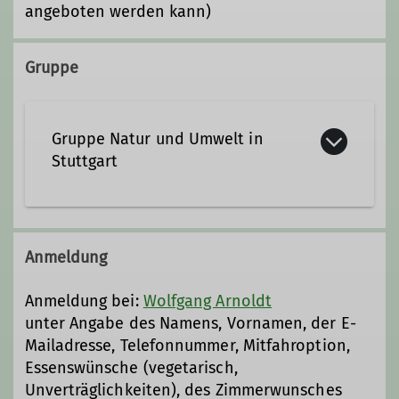
angeboten werden kann)
Gruppe
Gruppe Natur und Umwelt in
Stuttgart
Wir sind eine Gruppe motivierter
Bergfreunde in der Sektion Schwaben
Anmeldung
des DAV, denen der Natur- und
Umweltschutz besonders am Herzen
Anmeldung bei:
Wolfgang Arnoldt
liegt.
unter Angabe des Namens, Vornamen, der E-
Mailadresse, Telefonnummer, Mitfahroption,
Details
Essenswünsche (vegetarisch,
Unverträglichkeiten), des Zimmerwunsches