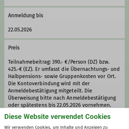
Anmeldung bis
22.05.2026
Preis
Teilnahmebeitrag: 390.- €/Person (DZ) bzw.
425.-€ (EZ). Er umfasst die Übernachtungs- und
Halbpensions- sowie Gruppenkosten vor Ort.
Die Kontoverbindung wird mit der
Anmeldebestätigung mitgeteilt. Die
Überweisung bitte nach Anmeldebestätigung
oder spätestens bis 22.05.2026 vornehmen.
Stichwort: Kreuth
Diese Website verwendet Cookies
Selbstkosten Hin- und Rückfahrt (Abrechnung
pro PKW) sind selbst zu tragen. Kosten für den
Wir verwenden Cookies, um Inhalte und Anzeigen zu