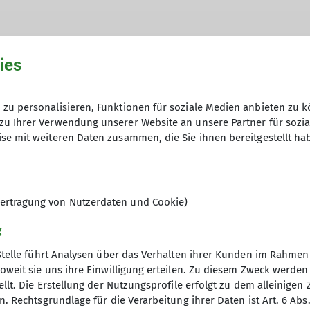
ies
specht@gmx.de
zu personalisieren, Funktionen für soziale Medien anbieten zu k
zu Ihrer Verwendung unserer Website an unsere Partner für sozi
se mit weiteren Daten zusammen, die Sie ihnen bereitgestellt ha
ertragung von Nutzerdaten und Cookie)
interessierten Familien der BG Laichingen offen.
g
Stelle führt Analysen über das Verhalten ihrer Kunden im Rahmen
oweit sie uns ihre Einwilligung erteilen. Zu diesem Zweck werde
llt. Die Erstellung der Nutzungsprofile erfolgt zu dem alleinigen 
. Rechtsgrundlage für die Verarbeitung ihrer Daten ist Art. 6 Abs. 