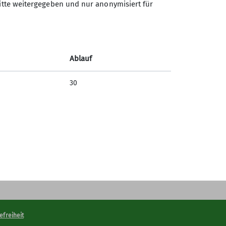
ritte weitergegeben und nur anonymisiert für
Sektion Schwaben des
Deutschen Alpenvereins
(DAV) 1869 e. V.
Ablauf
Georgiiweg 5
70597 Stuttgart
30
Telefon +497117696366
Kontakt
efreiheit