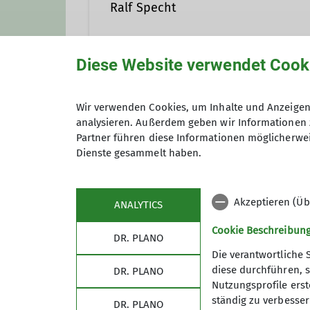
Ralf Specht
Diese Website verwendet Cook
+49 7333 953466
ralf.
Gruppe
Wir verwenden Cookies, um Inhalte und Anzeigen 
Ämter
analysieren. Außerdem geben wir Informationen 
Partner führen diese Informationen möglicherwei
Familienprogramm
Dienste gesammelt haben.
Gruppenleitung
Kletterhalle
Akzeptieren (Üb
ANALYTICS
Das bunte Programm steht allen 
Cookie Beschreibun
DR. PLANO
Details
Die verantwortliche 
diese durchführen, s
DR. PLANO
Nutzungsprofile erste
ständig zu verbessern
DR. PLANO