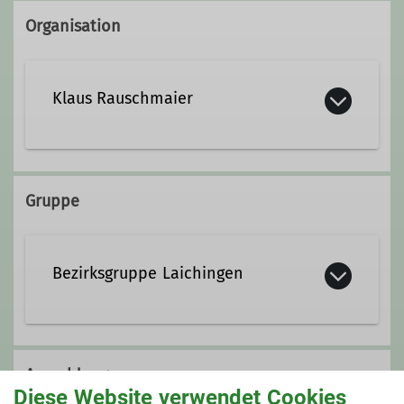
Organisation
Klaus Rauschmaier
+49 7333 6953
Gruppe
klaus.rauschmaier@freenet.de
Bezirksgruppe Laichingen
Ämter
Touren
Bergbegeisterte Gruppe auf der
Schwäbischen Alb.
Anmeldung
Diese Website verwendet Cookies