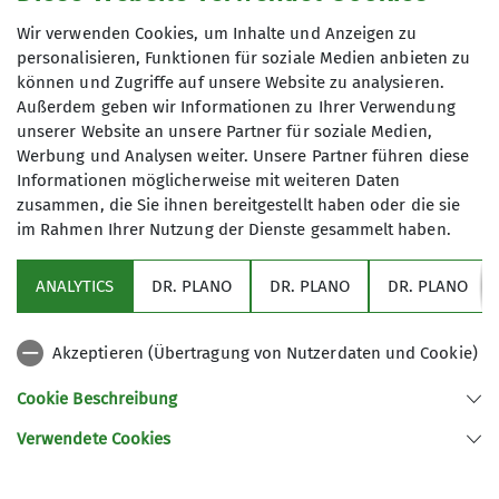
Details
beim Organisator.
Wir verwenden Cookies, um Inhalte und Anzeigen zu
personalisieren, Funktionen für soziale Medien anbieten zu
können und Zugriffe auf unsere Website zu analysieren.
Anmeldung bis
Außerdem geben wir Informationen zu Ihrer Verwendung
unserer Website an unsere Partner für soziale Medien,
28.06.2026
Werbung und Analysen weiter. Unsere Partner führen diese
Informationen möglicherweise mit weiteren Daten
zusammen, die Sie ihnen bereitgestellt haben oder die sie
Maximale Teilnehmeranzahl
im Rahmen Ihrer Nutzung der Dienste gesammelt haben.
8
ANALYTICS
DR. PLANO
DR. PLANO
DR. PLANO
Akzeptieren (Übertragung von Nutzerdaten und Cookie)
Cookie Beschreibung
Verwendete Cookies
Sektion Schwaben des Deutschen Alpenvereins (DAV) 1869 e. V.
Georgiiweg 5
70597 Stuttgart