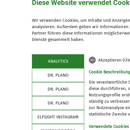
Diese Website verwendet Cook
Details
„Gemeinsam statt einsam“ ist da
Spaß machen und ein Plus an Sic
Wir verwenden Cookies, um Inhalte und Anzeigen 
Anmeldung
analysieren. Außerdem geben wir Informationen 
Partner führen diese Informationen möglicherwei
Details
Dienste gesammelt haben.
Anmeldung bis
Akzeptieren (Üb
ANALYTICS
Cookie Beschreibun
DR. PLANO
Die verantwortliche 
diese durchführen, s
DR. PLANO
Nutzungsprofile erste
ständig zu verbessern
DR. PLANO
zur Nutzeranalyse ei
statistische Zwecke v
ELFSIGHT INSTAGRAM
Verwendete Cookies