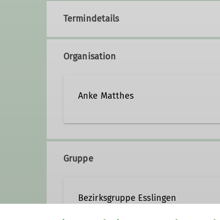
Termindetails
Organisation
Anke Matthes
a.matthes@dav-esslingen.d
Gruppe
Qualifikationen
Bezirksgruppe Esslingen
Wanderleiter*in