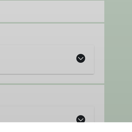
penleitung
Klima