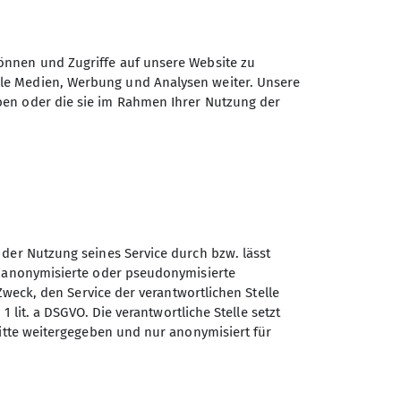
isse in einer netten Gruppe mehr
önnen und Zugriffe auf unsere Website zu
ale Medien, Werbung und Analysen weiter. Unsere
ben oder die sie im Rahmen Ihrer Nutzung der
 der Nutzung seines Service durch bzw. lässt
n anonymisierte oder pseudonymisierte
Zweck, den Service der verantwortlichen Stelle
1 lit. a DSGVO. Die verantwortliche Stelle setzt
ritte weitergegeben und nur anonymisiert für
Sektion Schwaben des
Deutschen Alpenvereins