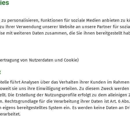
ies
s Motto der Esslinger, da die Berg- und Klettererlebn
herheit bieten.
zu personalisieren, Funktionen für soziale Medien anbieten zu k
bei Anke Matthes
zu Ihrer Verwendung unserer Website an unsere Partner für sozi
a.matthes@dav-esslingen.de
se mit weiteren Daten zusammen, die Sie ihnen bereitgestellt ha
01.10.2026
ertragung von Nutzerdaten und Cookie)
g
Stelle führt Analysen über das Verhalten ihrer Kunden im Rahmen
oweit sie uns ihre Einwilligung erteilen. Zu diesem Zweck werde
llt. Die Erstellung der Nutzungsprofile erfolgt zu dem alleinigen 
. Rechtsgrundlage für die Verarbeitung ihrer Daten ist Art. 6 Abs. 
n eigens bereitgestelltes System ein. Es werden keine Daten an D
erarbeitet.