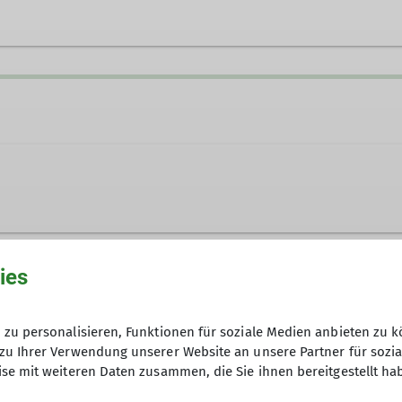
s.rauschmaier@t-online.de
 Schwäbischen Alb.
ies
und weitere Infos bei Sebastian Gas
zu personalisieren, Funktionen für soziale Medien anbieten zu k
zu Ihrer Verwendung unserer Website an unsere Partner für sozi
11.01.2026
se mit weiteren Daten zusammen, die Sie ihnen bereitgestellt ha