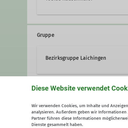
Ämter
+49 151 46717497
tobia
Touren
Gruppe
Ämter
Bezirksgruppe Laichingen
Touren
Bergbegeisterte Gruppe auf der
Diese Website verwendet Cook
Anmeldung
Details
Wir verwenden Cookies, um Inhalte und Anzeigen 
analysieren. Außerdem geben wir Informationen 
Anmeldung bis
Partner führen diese Informationen möglicherwei
Dienste gesammelt haben.