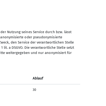
 der Nutzung seines Service durch bzw. lässt
n anonymisierte oder pseudonymisierte
Zweck, den Service der verantwortlichen Stelle
1 lit. a DSGVO. Die verantwortliche Stelle setzt
ritte weitergegeben und nur anonymisiert für
Sektion Schwaben des
Deutschen Alpenvereins
(DAV) 1869 e. V.
Ablauf
Georgiiweg 5
70597 Stuttgart
30
Telefon +497117696366