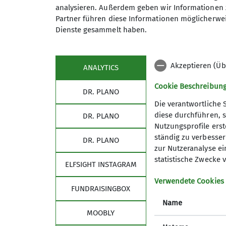
besonders am Herzen liegt.
analysieren. Außerdem geben wir Informationen 
Anmeldung
Partner führen diese Informationen möglicherwei
Dienste gesammelt haben.
Details
Anmeldung bis
Akzeptieren (Üb
ANALYTICS
Cookie Beschreibun
DR. PLANO
Die verantwortliche 
diese durchführen, s
DR. PLANO
Nutzungsprofile erste
ständig zu verbessern
DR. PLANO
zur Nutzeranalyse ei
statistische Zwecke v
ELFSIGHT INSTAGRAM
Verwendete Cookies
FUNDRAISINGBOX
Name
MOOBLY