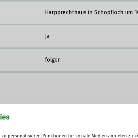
Harpprechthaus in Schopfloch um 10
Ja
folgen
gart
ies
er Bergfreunde in der Sektion Schwaben des DAV, den
zu personalisieren, Funktionen für soziale Medien anbieten zu k