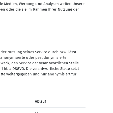
ale Medien, Werbung und Analysen weiter. Unsere
ben oder die sie im Rahmen Ihrer Nutzung der
 der Nutzung seines Service durch bzw. lässt
n anonymisierte oder pseudonymisierte
Zweck, den Service der verantwortlichen Stelle
1 lit. a DSGVO. Die verantwortliche Stelle setzt
ritte weitergegeben und nur anonymisiert für
Sektion Schwaben des
Deutschen Alpenvereins
(DAV) 1869 e. V.
Ablauf
Georgiiweg 5
70597 Stuttgart