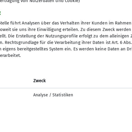
ertragung von Nutzerdaten und Cookie)
terteilt:
etreut von Karsten und
g
t von Richard und Alex
Stelle führt Analysen über das Verhalten ihrer Kunden im Rahmen
oweit sie uns ihre Einwilligung erteilen. Zu diesem Zweck werde
llt. Die Erstellung der Nutzungsprofile erfolgt zu dem alleinigen 
. Rechtsgrundlage für die Verarbeitung ihrer Daten ist Art. 6 Abs. 
n eigens bereitgestelltes System ein. Es werden keine Daten an D
erarbeitet.
Zweck
Analyse / Statistiken