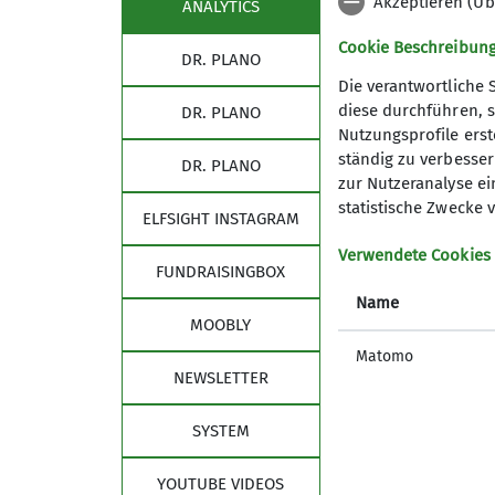
Akzeptieren (Üb
ANALYTICS
Wir sind in zwei Altersgruppen un
die Trailriders (ab 18 Jahren), b
Cookie Beschreibun
DR. PLANO
die Bikekids (6–16 Jahre) betreu
Die verantwortliche 
diese durchführen, s
DR. PLANO
Nutzungsprofile erste
Details
ständig zu verbessern
DR. PLANO
zur Nutzeranalyse ei
statistische Zwecke v
ELFSIGHT INSTAGRAM
Verwendete Cookies
FUNDRAISINGBOX
Name
MOOBLY
Matomo
NEWSLETTER
SYSTEM
YOUTUBE VIDEOS