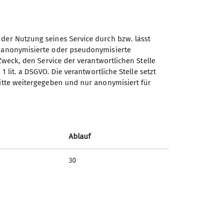
 der Nutzung seines Service durch bzw. lässt
n anonymisierte oder pseudonymisierte
Zweck, den Service der verantwortlichen Stelle
1 lit. a DSGVO. Die verantwortliche Stelle setzt
ritte weitergegeben und nur anonymisiert für
Sektion Schwaben des
Deutschen Alpenvereins
(DAV) 1869 e. V.
Ablauf
Georgiiweg 5
70597 Stuttgart
30
Telefon +497117696366
Kontakt