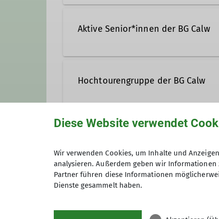
Die Bezirksgruppe Calw wurde im 
vielfältige Aktivitäten in der Nat
Aktive Senior*innen der BG Calw
Details
Hochtourengruppe der BG Calw
Diese Website verwendet Cook
Details
Klettergruppe der BG Calw
Wir verwenden Cookies, um Inhalte und Anzeigen 
analysieren. Außerdem geben wir Informationen 
Details
Partner führen diese Informationen möglicherwei
MTB-Gruppe der BG Calw
Dienste gesammelt haben.