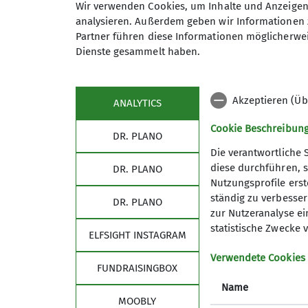
Wir verwenden Cookies, um Inhalte und Anzeigen 
analysieren. Außerdem geben wir Informationen 
Partner führen diese Informationen möglicherwei
Dienste gesammelt haben.
Sabine Meyer
Akzeptieren (Üb
ANALYTICS
s.meyer@alpenverein-aalen.de
Cookie Beschreibun
DR. PLANO
Die verantwortliche 
diese durchführen, s
DR. PLANO
Nutzungsprofile erste
ständig zu verbessern
DR. PLANO
zur Nutzeranalyse ei
statistische Zwecke v
ELFSIGHT INSTAGRAM
Verwendete Cookies
FUNDRAISINGBOX
Name
MOOBLY