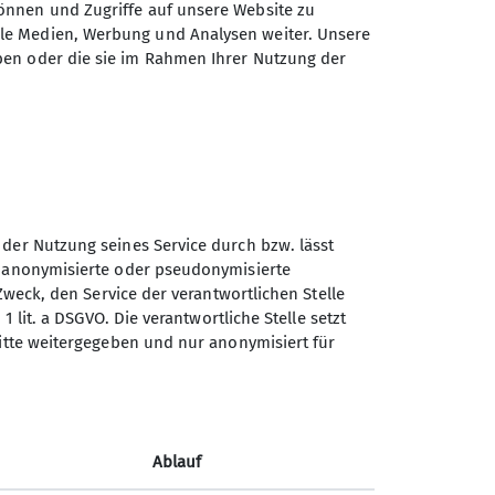
önnen und Zugriffe auf unsere Website zu
ale Medien, Werbung und Analysen weiter. Unsere
ben oder die sie im Rahmen Ihrer Nutzung der
 der Nutzung seines Service durch bzw. lässt
n anonymisierte oder pseudonymisierte
Zweck, den Service der verantwortlichen Stelle
1 lit. a DSGVO. Die verantwortliche Stelle setzt
ritte weitergegeben und nur anonymisiert für
Sektion Schwaben des
Deutschen Alpenvereins
(DAV) 1869 e. V.
Ablauf
Georgiiweg 5