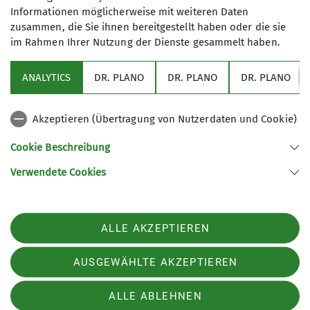
+49 7024 81398
Informationen möglicherweise mit weiteren Daten
+49 157 87216258
zusammen, die Sie ihnen bereitgestellt haben oder die sie
im Rahmen Ihrer Nutzung der Dienste gesammelt haben.
birgit-maier@posteo.de
ANALYTICS
DR. PLANO
DR. PLANO
DR. PLANO
Akzeptieren (Übertragung von Nutzerdaten und Cookie)
Cookie Beschreibung
Verwendete Cookies
Sektion Schwaben des Deutschen Alpenvereins (DAV) 1869 e. V.
Georgiiweg 5
70597 Stuttgart
Telefon +497117696366
ALLE AKZEPTIEREN
Kontakt
AUSGEWÄHLTE AKZEPTIEREN
Impressum
Datenschutz
Datenschutz-Einstellungen
ALLE ABLEHNEN
Erklärung zur Barrierefreiheit
Presse
Newsletter
Karriere