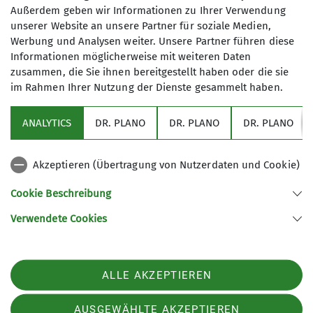
Außerdem geben wir Informationen zu Ihrer Verwendung
Theo Lutz
unserer Website an unsere Partner für soziale Medien,
Jugendreferent | Ansprechpartner Kindergruppen |
Werbung und Analysen weiter. Unsere Partner führen diese
Gruppenleiter Mammuts
Informationen möglicherweise mit weiteren Daten
+49 7453 9379266
zusammen, die Sie ihnen bereitgestellt haben oder die sie
im Rahmen Ihrer Nutzung der Dienste gesammelt haben.
theo.lutz@t-online.de
ANALYTICS
DR. PLANO
DR. PLANO
DR. PLANO
Akzeptieren (Übertragung von Nutzerdaten und Cookie)
Cookie Beschreibung
Verwendete Cookies
Sektion Schwaben des Deutschen Alpenvereins (DAV) 1869 e. V.
Georgiiweg 5
70597 Stuttgart
Telefon +497117696366
ALLE AKZEPTIEREN
Kontakt
AUSGEWÄHLTE AKZEPTIEREN