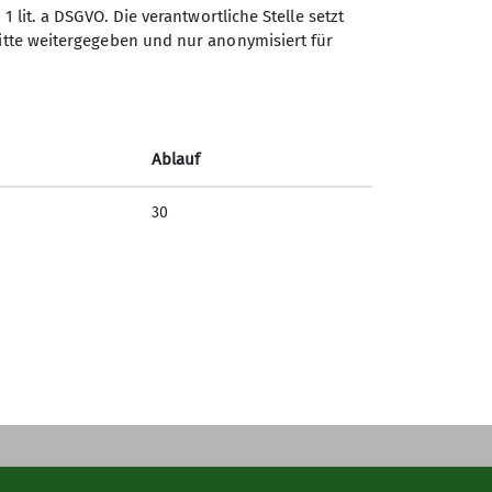
1 lit. a DSGVO. Die verantwortliche Stelle setzt
ritte weitergegeben und nur anonymisiert für
Sektion Schwaben des
Deutschen Alpenvereins
(DAV) 1869 e. V.
Ablauf
Georgiiweg 5
70597 Stuttgart
30
Telefon +497117696366
Kontakt