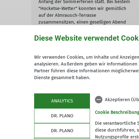
Anfang der Sommerferien statt. Bei bestem
"Hocketse-Wetter" konnten wir gemütlich
auf der Almrausch-Terrasse
zusammensitzen, einen geselligen Abend
verbringen, Pläne für das nächste Jahr
schmieden und auf durchgeführte Touren
Diese Website verwendet Cook
zurückblicken. Dank der tatkräftigen
Unterstützung durch unser Almrausch-Team,
unseren Grillmeister Rolf und üppigen
Wir verwenden Cookies, um Inhalte und Anzeigen 
Salatspenden kam das leibliche Wohl nicht
analysieren. Außerdem geben wir Informationen 
zu kurz. Herzlichen Dank Allen, die vor und
Partner führen diese Informationen möglicherwei
hinter den Kulissen zum Gelingen des
Dienste gesammelt haben.
Abends beigetragen haben. Das nächste mal
treffen wir uns zum Gruppenabend am
Mittwoch, 02.09.2026. Herzliche Einladung
Akzeptieren (Üb
ANALYTICS
hierzu.
Cookie Beschreibun
DR. PLANO
mehr erfahren
Die verantwortliche 
diese durchführen, s
DR. PLANO
Nutzungsprofile erste